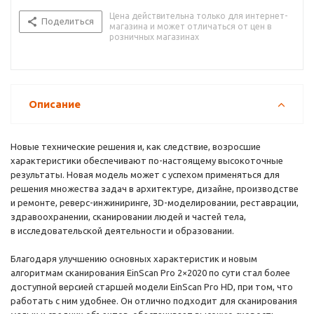
Цена действительна только для интернет-
Поделиться
магазина и может отличаться от цен в
розничных магазинах
Описание
Новые технические решения и, как следствие, возросшие
характеристики обеспечивают по-настоящему высокоточные
результаты. Новая модель может с успехом применяться для
решения множества задач в архитектуре, дизайне, производстве
и ремонте, реверс-инжиниринге, 3D-моделировании, реставрации,
здравоохранении, сканировании людей и частей тела,
в исследовательской деятельности и образовании.
Благодаря улучшению основных характеристик и новым
алгоритмам сканирования EinScan Pro 2×2020 по сути стал более
доступной версией старшей модели EinScan Pro HD, при том, что
работать с ним удобнее. Он отлично подходит для сканирования