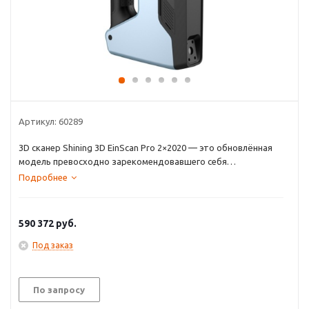
Артикул:
60289
3D сканер Shining 3D EinScan Pro 2×2020 — это обновлённая
модель превосходно зарекомендовавшего себя
портативного ручного сканера.
Подробнее
590 372
руб.
Под заказ
По запросу