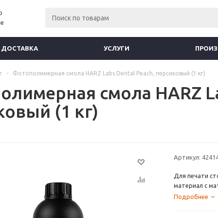
р
ие
И ДОСТАВКА
УСЛУГИ
ПРОИ
г
-
Фотополимерная смола HARZ Labs Dental Peach, персиковый (1 кг)
олимерная смола HARZ Lab
овый (1 кг)
Артикул:
4241
Для печати ст
материал с ма
температурам
Подробнее
Соответствуе