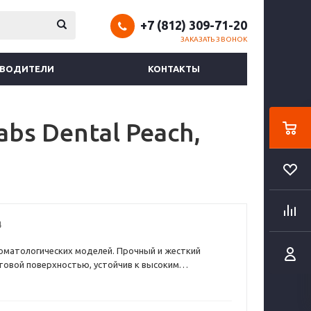
+7 (812) 309-71-20
ЗАКАЗАТЬ ЗВОНОК
ЗВОДИТЕЛИ
КОНТАКТЫ
s Dental Peach,
4
оматологических моделей. Прочный и жесткий
товой поверхностью, устойчив к высоким
 во время термоформования элайнеров.
т требованиям ГОСТ Р ИСО 10993